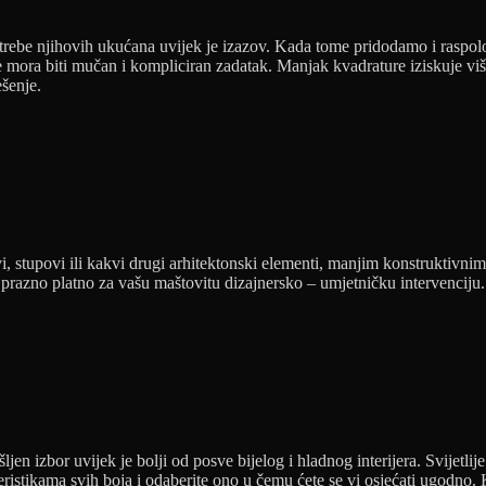
otrebe njihovih ukućana uvijek je izazov. Kada tome pridodamo i raspol
 mora biti mučan i kompliciran zadatak. Manjak kvadrature iziskuje više
ešenje.
i, stupovi ili kakvi drugi arhitektonski elementi, manjim konstruktivni
ao prazno platno za vašu maštovitu dizajnersko – umjetničku intervenciju.
jen izbor uvijek je bolji od posve bijelog i hladnog interijera. Svijetlije
istikama svih boja i odaberite ono u čemu ćete se vi osjećati ugodno. Ko