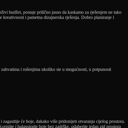
oživi budžet, postaje prilično jasno da kaskamo za rješenjem ne tako
 kreativnosti i pametna dizajnerska rješenja. Dobro planiranje i
m zahvatima i rušenjima ukoliko ste u mogućnosti, u potpunosti
 i zagasitije će boje, dakako više pridonijeti otvaranju cijelog prostora.
ristite i balansirajte boje bez zadrške, odaberite jedan zid prostora