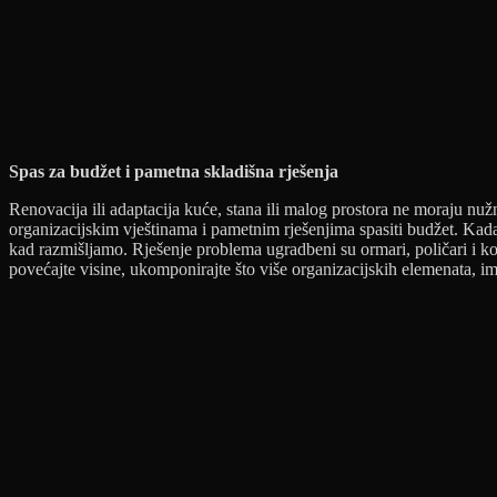
Spas za budžet i pametna skladišna rješenja
Renovacija ili adaptacija kuće, stana ili malog prostora ne moraju nuž
organizacijskim vještinama i pametnim rješenjima spasiti budžet. Kada 
kad razmišljamo. Rješenje problema ugradbeni su ormari, poličari i kom
povećajte visine, ukomponirajte što više organizacijskih elemenata, imp