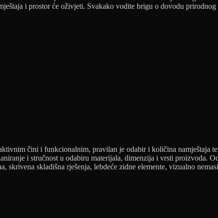
ještaja i prostor će oživjeti. Svakako vodite brigu o dovodu prirodnog 
ktivnim čini i funkcionalnim, pravilan je odabir i količina namještaja t
iranje i stručnost u odabiru materijala, dimenzija i vrsti proizvoda. O
a, skrivena skladišna rješenja, lebdeće zidne elemente, vizualno nemasi