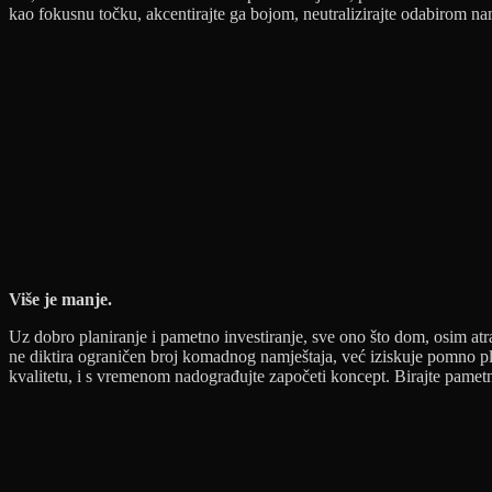
kao fokusnu točku, akcentirajte ga bojom, neutralizirajte odabirom nam
Više je manje.
Uz dobro planiranje i pametno investiranje, sve ono što dom, osim atra
ne diktira ograničen broj komadnog namještaja, već iziskuje pomno plan
kvalitetu, i s vremenom nadograđujte započeti koncept. Birajte pametn