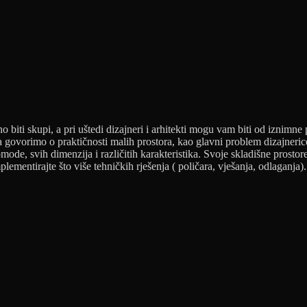
no biti skupi, a pri uštedi dizajneri i arhitekti mogu vam biti od iznim
govorimo o praktičnosti malih prostora, kao glavni problem dizajnerice 
ode, svih dimenzija i različitih karakteristika. Svoje skladišne prostore
lementirajte što više tehničkih rješenja ( poličara, vješanja, odlaganja