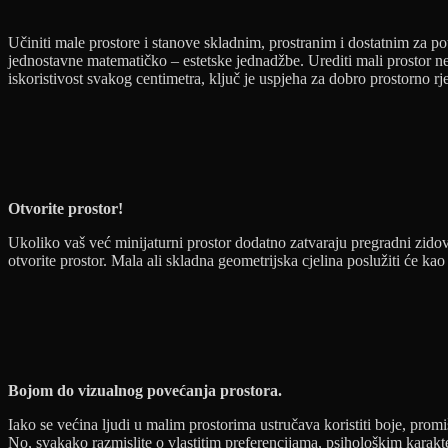
Učiniti male prostore i stanove skladnim, prostranim i dostatnim za p
jednostavne matematičko – estetske jednadžbe. Urediti mali prostor ne
iskoristivost svakog centimetra, ključ je uspjeha za dobro prostorno rj
Otvorite prostor!
Ukoliko vaš već minijaturni prostor dodatno zatvaraju pregradni zidov
otvorite prostor. Mala ali skladna geometrijska cjelina poslužiti će k
Bojom do vizualnog povećanja prostora.
Iako se većina ljudi u malim prostorima ustručava koristiti boje, promišl
No, svakako razmislite o vlastitim preferencijama, psihološkim karakter