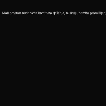
Mali prostori nude veća kreativna rješenja, iziskuju pomno promišljanje 
Post
navigation