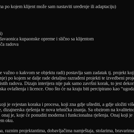
ma po kojem klijent može sam nastaviti uređenje ili adaptaciju)
i)
davaonica kupaonske opreme i slično sa klijentom
ača radova
je važno o kakvom se objektu radi) postavlja sam zadatak tj. projekt koj
e) po kojem se dalje rade detaljno razrađeni projekti te izvedbeni projek
tih radova. Dizajn interijera nije pak samo završni korak, to jest deko
ka ovlaštenja i licence. Ono što će na kraju biti percipirano kao “ugod
ji je svjestan koraka i procesa, koji zna gdje uštediti, a gdje uložiti v
e, dizajnerska rješenja te nova tehnička znanja. Sa obzirom na kvalitetn
onaj je, koje će ponuditi moderna i funkcionalna rješenja. Onaj koji je
šem oku.
rima, raznim projektantima, dobavljačima namještaja, stolarima, bravarim