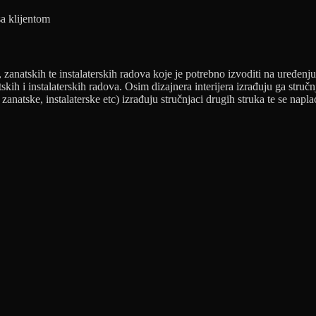
sa klijentom
, zanatskih te instalaterskih radova koje je potrebno izvoditi na uređenj
kih i instalaterskih radova. Osim dizajnera interijera izrađuju ga stručnj
anatske, instalaterske etc) izrađuju stručnjaci drugih struka te se napl