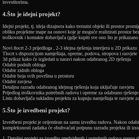
investitorima.
4.Što je idejni projekt?
Idejni projekt, tj. ideja dizajnera kako trenutni objekt ili prostor pro
obliku projektne mape na osnovi koje je moguće realizirati prostor bez
troškovnik i kontakte dobavljača (gdje kupiti sve ono što je prikazan
Novi tlocrt 2-3 prijedloga , 2-3 idejna rješenja interijera u 2D prikazu
Tlocrt s dispozicijom namještaja, opreme, podova, stropova i rasvjete
3d prikaz kako će izgledati u naravi nakon odabranog 2D rješenja
Odabir podnih obloga
Odabir zidnih obloga
Odabir boja svih površina u prostoru
Odabir zavjesa
Detaljnu razradu odabranog idejnog rješenja koja uključuje rasvjetu
Prijedlog troškovnika potrebnih radova i opreme za odabrano rješenje (
Listu dobavljača sukladnu projektu za kupnju namještaja te rasvjete za 
5.Što je izvedbeni projekt?
Izvedbeni projekt je orijentiran na samu izvedbu radova. Nakon odabir
kompleksnosti zadatka će obuhvaćati potpunu razradu projekta ili izradu
1. Detaljni projekt za izvedbu predviđenih i potrebnih radova prema det