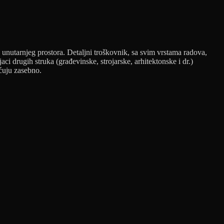
u unutarnjeg prostora. Detaljni troškovnik, sa svim vrstama radova,
aci drugih struka (građevinske, strojarske, arhitektonske i dr.)
aćuju zasebno.
t
T