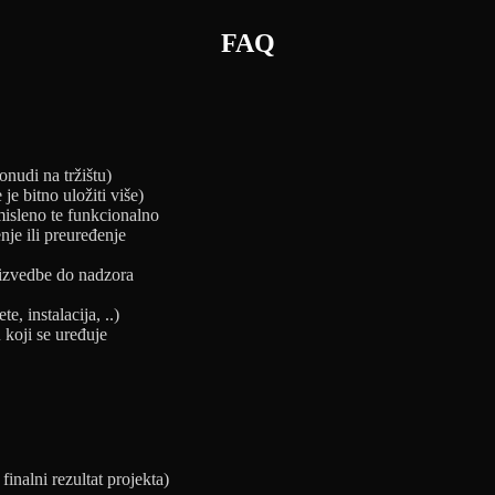
FAQ
onudi na tržištu)
 je bitno uložiti više)
misleno te funkcionalno
nje ili preuređenje
 izvedbe do nadzora
e, instalacija, ..)
 koji se uređuje
finalni rezultat projekta)