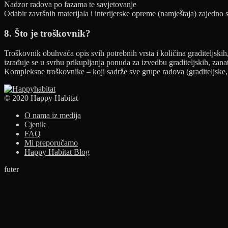
Nadzor radova po fazama te savjetovanje
Odabir završnih materijala i interijerske opreme (namještaja) zajedno 
8. Što je troškovnik?
Troškovnik obuhvaća opis svih potrebnih vrsta i količina graditeljskih
izrađuje se u svrhu prikupljanja ponuda za izvedbu graditeljskih, zanats
Kompleksne troškovnike – koji sadrže sve grupe radova (graditeljske, z
© 2020 Happy Habitat
O nama iz medija
Cjenik
FAQ
Mi preporučamo
Happy Habitat Blog
futer