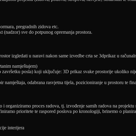
 ormara, pregradnih zidova etc.
ekt (nadzor) sve do potpunog opremanja prostora.
prostor izgledati u naravi nakon same izvedbe crta se 3dprikaz u računal
ucrtanim namještajem)
 završetku posla) koji uključuje: 3D prikaz svake prostorije ukoliko ni
namještaja, odabrana rasvjetna tijela, pozicioniranje u prostoru te fina
 i organiziramo proces radova, tj. izvođenje samih radova na projektu
iniramo prioritete te raspored poslova po kronologiji, brinemo o planira
je interijera