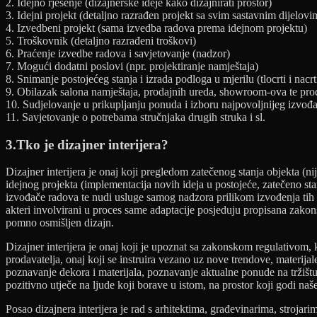
2. Idejno rješenje (dizajnerske ideje kako dizajnirati prostor)
3. Idejni projekt (detaljno razrađen projekt sa svim sastavnim dijelovi
4. Izvedbeni projekt (sama izvedba radova prema idejnom projektu)
5. Troškovnik (detaljno razrađeni troškovi)
6. Praćenje izvedbe radova i savjetovanje (nadzor)
7. Mogući dodatni poslovi (npr. projektiranje namještaja)
8. Snimanje postojećeg stanja i izrada podloga u mjerilu (tlocrti i nacrt
9. Obilazak salona namještaja, prodajnih ureda, showroom-ova te pro
10. Sudjelovanje u prikupljanju ponuda i izboru najpovoljnijeg izvođ
11. Savjetovanje o potrebama stručnjaka drugih struka i sl.
3.Tko je dizajner interijera?
Dizajner interijera je onaj koji pregledom zatečenog stanja objekta (ni
idejnog projekta (implementacija novih ideja u postojeće, zatečeno stanj
izvođače radova te nudi usluge samog nadzora prilikom izvođenja tih is
akteri involvirani u proces same adaptacije posjeduju propisana zakons
pomno osmišljen dizajn.
Dizajner interijera je onaj koji je upoznat sa zakonskom regulativom, ko
prodavatelja, onaj koji se instruira vezano uz nove trendove, materijal
poznavanje dekora i materijala, poznavanje aktualne ponude na tržištu 
pozitivno utječe na ljude koji borave u istom, na prostor koji godi na
Posao dizajnera interijera je rad s arhitektima, građevinarima, stroja