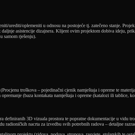
mijeniti/urediti/oplemeniti u odnosu na postojeće tj. zatečeno stanje. Pro
 daljnje asistencije dizajnera. Klijent ovim projektom dobiva ideju, pri
o u samom rješenju).
Procjenu troškova – pojedinačni cjenik namještaja i opreme te materijal
opremanje (baza kontakata namještaja i opreme (katalozi ili tablice, kon
a definiranih 3D vizuala prostora te popratne dokumentacije u vidu troš
 radioničkih nacrta za izvedbu svih potrebnih radova – detaljne razrade, 
aljnom projektu (zidova, podova, stropova, rasvjete, stolarskih te ostal