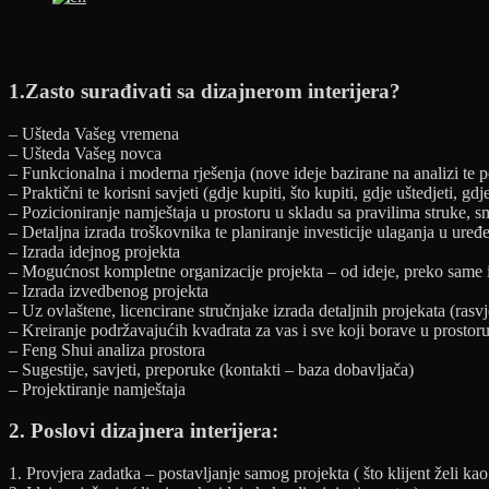
1.Zasto surađivati sa dizajnerom interijera?
– Ušteda Vašeg vremena
– Ušteda Vašeg novca
– Funkcionalna i moderna rješenja (nove ideje bazirane na analizi te p
– Praktični te korisni savjeti (gdje kupiti, što kupiti, gdje uštedjeti, gdje
– Pozicioniranje namještaja u prostoru u skladu sa pravilima struke, s
– Detaljna izrada troškovnika te planiranje investicije ulaganja u uređe
– Izrada idejnog projekta
– Mogućnost kompletne organizacije projekta – od ideje, preko same
– Izrada izvedbenog projekta
– Uz ovlaštene, licencirane stručnjake izrada detaljnih projekata (rasvjet
– Kreiranje podržavajućih kvadrata za vas i sve koji borave u prostoru
– Feng Shui analiza prostora
– Sugestije, savjeti, preporuke (kontakti – baza dobavljača)
– Projektiranje namještaja
2. Poslovi dizajnera interijera:
1. Provjera zadatka – postavljanje samog projekta ( što klijent želi kao 