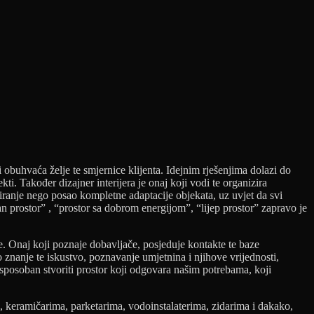
i obuhvaća želje te smjernice klijenta. Idejnim rješenjima dolazi do
ti. Također dizajner interijera je onaj koji vodi te organizira
riranje nego posao kompletne adaptacije objekata, uz uvjet da svi
an prostor” , “prostor sa dobrom energijom”, “lijep prostor” zapravo je
iše. Onaj koji poznaje dobavljače, posjeduje kontakte te baze
o znanje te iskustvo, poznavanje umjetnina i njihove vrijednosti,
 sposoban stvoriti prostor koji odgovara našim potrebama, koji
a, keramičarima, parketarima, vodoinstalaterima, zidarima i dakako,