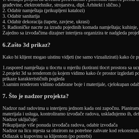
građevine, elektrotehnike, strojarstva, dipl. Arhitekt i slično.)
2. Odabir namještaja (prikupljeni katalozi)
3. Odabir sanitarija
4. Odabir dekoracija (tapete, zavjese, ukrasi)
5. Radioničke nacrte za izradu pojedinih komada namještaja; kuhinje,
Zajedno sa izvođačima dizajner interijera organizira te nadgleda proj
6.Zašto 3d prikaz?
Kako bi klijent mogao uistinu vidjeti (ne samo vizualizirati) kako će 
1.raspored namještaja u tlocrtu u mjerilu (kotirani tlocrt prostora sa 
2.projekt 3d sa renderom (u kojem vidimo kako će prostor izgledati po
prikaze karakterističnih pogleda
3.samim renderom vidimo odabrane boje i materijale, cjelokupan odabir 
7. Što je nadzor projekta?
Nadzor nad radovima u interijeru jednom kada oni započnu. Planiramo
materijala i usluga, kontroliramo izvođače radova, usklađujemo ih, def
Nadzor uključuje:
Prikupljanje više ponuda izvođača radova, odabir izvođača
Nadzor na licu mjesta sa obzirom na potrebne zahvate kod rekonstrukci
Odlazak u kupovinu sa klijentom (po potrebi)