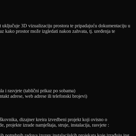
jekt uključuje 3D vizualizaciju prostora te pripadajuću dokumentaciju u
kaz kako prostor može izgledati nakon zahvata, tj. uređenja te
a i rasvjete (tablični prikaz po sobama)
takt adrese, web adrese ili telefonski brojevi)
kovnika, dizajner kreira izvedbeni projekt koji ovisno o
projekte izrade namještaja, struje, instalacija, rasvjete :
ih potrebnih radova izuzev instalacijskih projekata koje izrađuju ing.