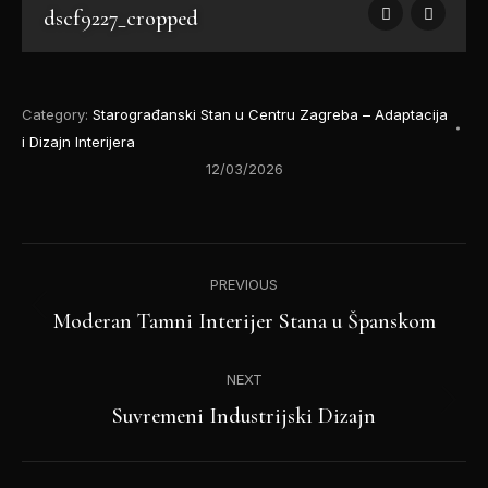
dscf9227_cropped
Category:
Starograđanski Stan u Centru Zagreba – Adaptacija
i Dizajn Interijera
12/03/2026
Album
PREVIOUS
navigation
Previous
Moderan Tamni Interijer Stana u Španskom
album:
NEXT
Next
Suvremeni Industrijski Dizajn
album: