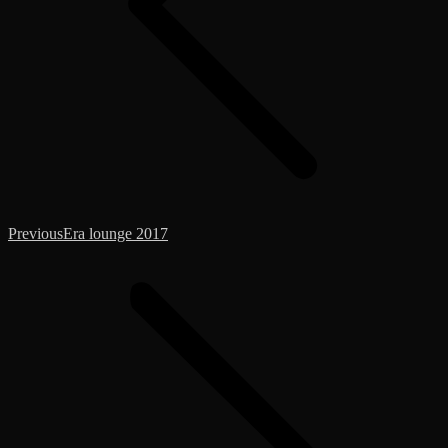
Previous
Previous
Era lounge 2017
album: