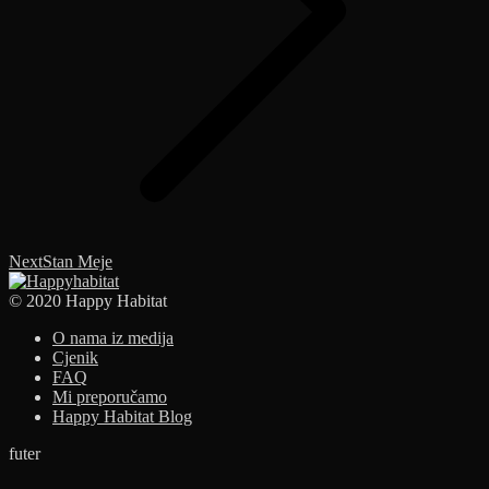
Next
Next
Stan Meje
album:
© 2020 Happy Habitat
O nama iz medija
Cjenik
FAQ
Mi preporučamo
Happy Habitat Blog
futer